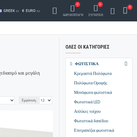
0
0
0
GREEK
€
EURO
ΔΩΡΟΕΠΙΤΑΓΗ
ΣΥΓΚΡΙΣΗ
ΌΛΕΣ ΟΙ ΚΑΤΗΓΟΡΊΕΣ
ΦΩΤΙΣΤΙΚΑ
χεδιασμό και μεγάλη
Κρεμαστά Πολύφωτα
Πολύφωτα Οροφής
Μονόφωτα φωτιστικά
Εμφάνιση:
Φωτιστικά LED
Απλίκες τοίχου
Φωτιστικά δαπέδου
Επιτραπέζια φωτιστικά