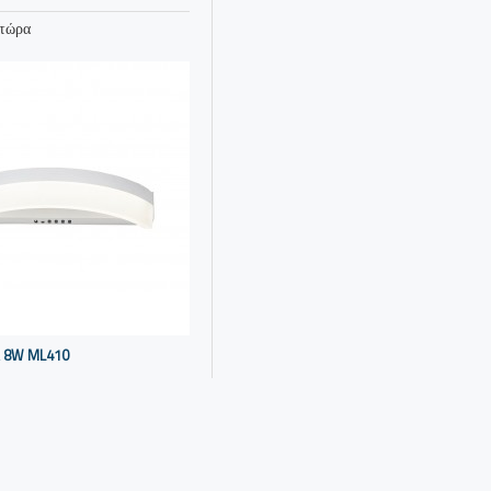
 τώρα
 8W ML410
 τώρα