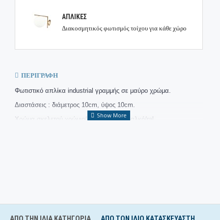
ΑΠΛΙΚΕΣ
Διακοσμητικός φωτισμός τοίχου για κάθε χώρο
ΠΕΡΙΓΡΑΦΉ
Φωτιστικό απλίκα industrial γραμμής σε μαύρο χρώμα.
Διαστάσεις : διάμετρος 10cm, ύψος 10cm.
Χρώμα σκελετού χρώμιο/οξυντέ/χρυσό/χαλκό/ral.
Τύπος λάμπας E27 1Χ60 WATT
Bronze design Φωτιστικά Θεσσαλονίκη.
ΔΩΡΕΑΝ ΜΕΤΑΦΟΡΙΚΑ
ΑΠΌ ΤΗΝ ΊΔΙΑ ΚΑΤΗΓΟΡΊΑ
ΑΠΟ ΤΟΝ ΊΔΙΟ ΚΑΤΑΣΚΕΥΑΣΤΉ