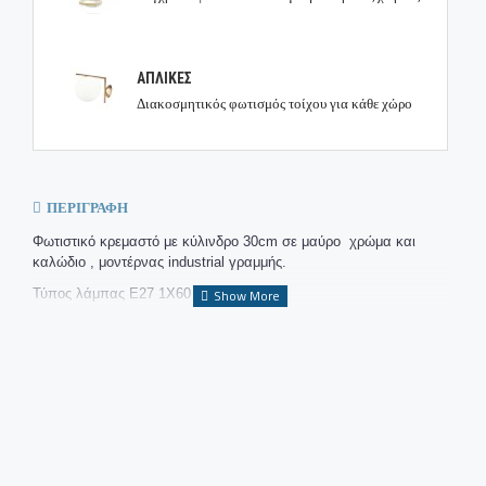
ΑΠΛΙΚΕΣ
Διακοσμητικός φωτισμός τοίχου για κάθε χώρο
ΠΕΡΙΓΡΑΦΉ
Φωτιστικό κρεμαστό με κύλινδρο 30cm σε μαύρο χρώμα και
καλώδιο , μοντέρνας industrial γραμμής.
Τύπος λάμπας Ε27 1Χ60 watt.
Διαστάσεις : διάμετρος 30cm , ύψος 40-120cm.
Δυνατότητα τροποποίησης καλωδίου και αλουμινίου σε διάφορα
χρώματα ral.
Bronze design Φωτιστικά Θεσσαλονίκη.
Βιοτεχνία Φωτιστικών.