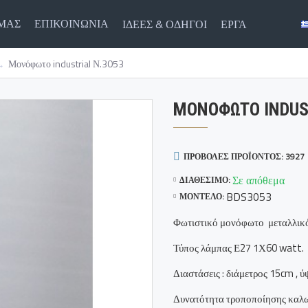
ΕΜΑΣ
ΕΠΙΚΟΙΝΩΝΙΑ
ΙΔΈΕΣ & ΟΔΗΓΟΊ
ΈΡΓΑ
Μονόφωτο industrial Ν.3053
ΜΟΝΌΦΩΤΟ INDUS
ΠΡΟΒΟΛΈΣ ΠΡΟΪΌΝΤΟΣ: 3927
Σε απόθεμα
ΔΙΑΘΈΣΙΜΟ:
BDS3053
ΜΟΝΤΈΛΟ:
Φωτιστικό μονόφωτο μεταλλικό 
Τύπος λάμπας Ε27 1Χ60 watt.
Διαστάσεις : διάμετρος 15cm , 
Δυνατότητα τροποποίησης καλωδ