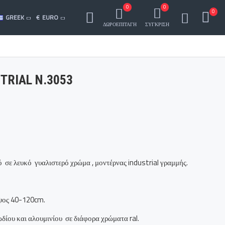
0
0
0
GREEK
€
EURO
ΔΩΡΟΕΠΙΤΑΓΗ
ΣΥΓΚΡΙΣΗ
TRIAL Ν.3053
σε λευκό γυαλιστερό χρώμα , μοντέρνας industrial γραμμής.
ύψος 40-120cm.
ίου και αλουμινίου σε διάφορα χρώματα ral.