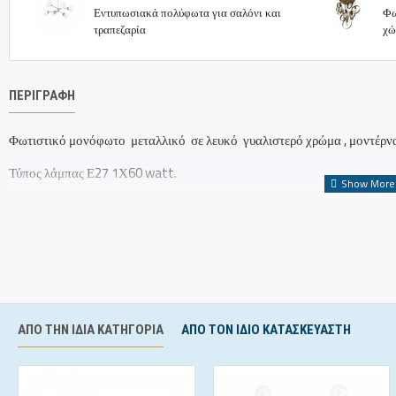
Εντυπωσιακά πολύφωτα για σαλόνι και
Φω
τραπεζαρία
χώ
ΠΕΡΙΓΡΑΦΉ
Φωτιστικό μονόφωτο μεταλλικό σε λευκό γυαλιστερό χρώμα , μοντέρνας
Τύπος λάμπας Ε27 1Χ60 watt.
Διαστάσεις : διάμετρος 15cm , ύψος 40-120cm.
Δυνατότητα τροποποίησης καλωδίου και αλουμινίου σε διάφορα χρώματ
Bronze design Φωτιστικά Θεσσαλονίκη,
Ειδικές κατασκευές φωτισμού.
ΑΠΌ ΤΗΝ ΊΔΙΑ ΚΑΤΗΓΟΡΊΑ
ΑΠΟ ΤΟΝ ΊΔΙΟ ΚΑΤΑΣΚΕΥΑΣΤΉ
ΔΩΡΕΑΝ ΜΕΤΑΦΟΡΙΚΑ