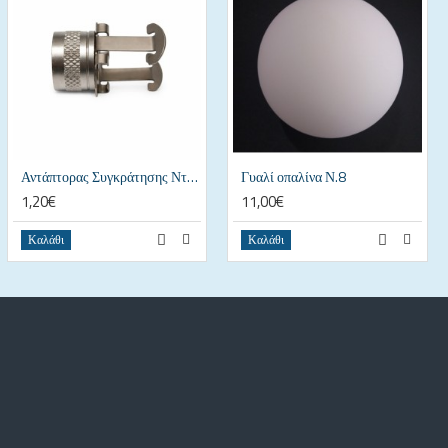
Αντάπτορας Συγκράτησης Ντουί G9 BDD902
Γυαλί οπαλίνα Ν.8
1,20€
11,00€
Καλάθι
Καλάθι