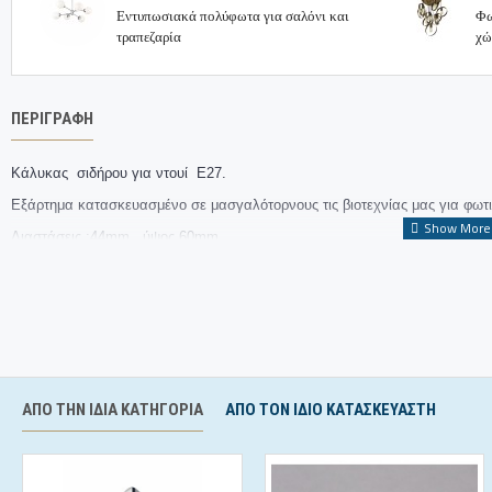
Εντυπωσιακά πολύφωτα για σαλόνι και
Φω
τραπεζαρία
χώ
ΠΕΡΙΓΡΑΦΉ
Κάλυκας σιδήρου για ντουί Ε27.
Εξάρτημα κατασκευασμένο σε μασγαλότορνους τις βιοτεχνίας μας για φωτι
Διαστάσεις :44mm , ύψος 60mm
Για πληροφορίες χονδρικής επικοινωνήστε με την βιοτεχνία μας.
Εξαρτήματα φωτιστικών από την εταιρεία Bronzedesign Θεσσαλονίκη.
ΑΠΌ ΤΗΝ ΊΔΙΑ ΚΑΤΗΓΟΡΊΑ
ΑΠΟ ΤΟΝ ΊΔΙΟ ΚΑΤΑΣΚΕΥΑΣΤΉ