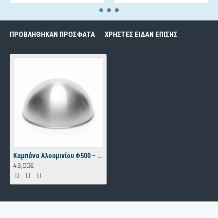
Φινίρισμα: Φυσικό αλουμίνιο (δυνατότητα βαφής ή
επεξεργασίας κατόπιν ζήτησης)
ΠΡΟΒΛΗΘΗΚΑΝ ΠΡΟΣΦΑΤΑ
ΧΡΗΣΤΕΣ ΕΙΔΑΝ ΕΠΙΣΗΣ
Χρήση: Κατασκευή φωτιστικών / επαγγελματικές
εφαρμογές
Εμπορικές πληροφορίες
Προϊόν Bronzedesign Θεσσαλονίκη
Διαθέσιμο σε χονδρική και λιανική πώληση
Δυνατότητα custom διαστάσεων και ειδικών
κατασκευών
Καμπάνα Αλουμινίου Φ500 – Spinning Metal
43,00€
Κατάλληλο για επαγγελματίες κατασκευαστές
φωτιστικών
Bronzedesign – Εξειδικευμένα μεταλλικά εξαρτήματα